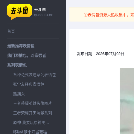
去斗图
qudoutu.cn
①表情包资源火热收集中，
首页
最新推荐表情包
发布日期：2026年07月02日
热门表情包，斗宗强者
系列表情包
各种花式装逼系列表情包
张学友经典表情包
熊猫头
王者荣耀英雄头像图片
王者荣耀开黑坑爹系列
原神-我要玩原神啊...
哆啦A梦小叮当蓝猫