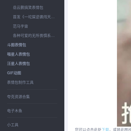
岳云鹏搞笑表情包
首发《一坨屎逆袭闯天下》
范马宇宙
各种可爱的无所畏惧系列表情
斗图表情包
喵星人表情包
汪星人表情包
GIF动图
表情包制作工具
夸克资源合集
电子木鱼
小工具
您可以点击此处
下载
，或将此图