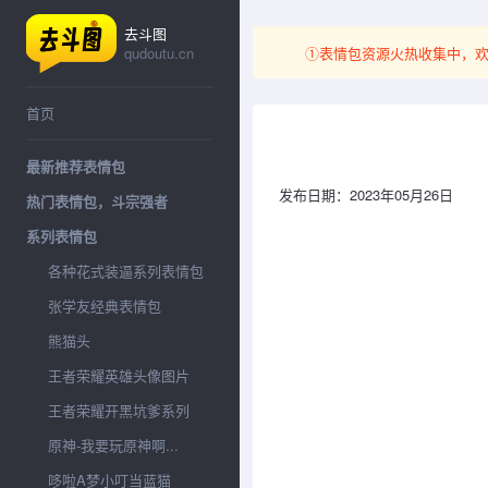
去斗图
qudoutu.cn
①表情包资源火热收集中，
首页
最新推荐表情包
发布日期：2023年05月26日
热门表情包，斗宗强者
系列表情包
各种花式装逼系列表情包
张学友经典表情包
熊猫头
王者荣耀英雄头像图片
王者荣耀开黑坑爹系列
原神-我要玩原神啊...
哆啦A梦小叮当蓝猫