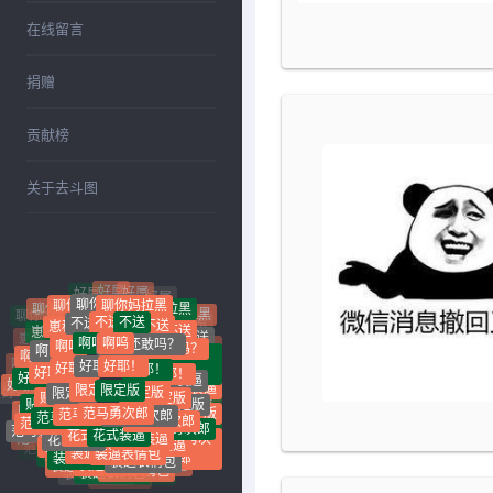
在线留言
捐赠
贡献榜
关于去斗图
聊你妈拉黑
聊你妈拉黑
聊你妈拉黑
聊你妈拉黑
聊你妈拉黑
不送
不送
聊你妈拉黑
不送
不送
崽种
不送
啊呜
崽种
啊呜
下次还敢吗？
不送
啊呜
下次还敢吗？
崽种
啊呜
下次还敢
不
好耶！
好耶！
啊呜
好耶！
好耶！
下次还敢
好耶！
好耶！
啊呜
吗？
送
下次还
装逼
好耶！
限定版
限定版
吗？
限定版
限定版
好耶！
装逼
下次
限定版
贴贴
敢吗？
限定版
好耶！
装
贴贴
范马勇次郎
范马勇次郎
范马勇次郎
还敢
范马勇次郎
限定版
范马勇次郎
看看孩子吧
贴贴
装
范马勇次郎
逼
范马勇次郎
限定
花式装逼
花式装逼
贴贴
吗？
花式装逼
装
范马勇次郎
花式装逼
逼
范马勇次
限定
花式装逼
贴贴
范马宇宙
版
表情包
装逼表情包
装逼表情包
逼
表情包
花式装逼
范马宇
装逼表情包
郎
范马宇宙
表情包
装逼表情包
版
装逼表情包
表情包
装逼表情包
花式装逼
范马宇宙
范马宇宙
表情包
装逼表情包
宙
装逼表情包
表情包
装逼表情包
花式装逼
表情包
花式装逼
表情包
表情包