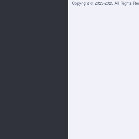
Copyright © 2023-2025 All Rights R