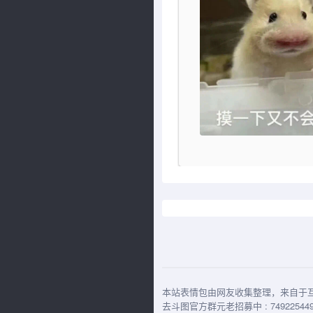
本站表情包由网友收集整理，来自于
去斗图官方群元老招募中 : 749