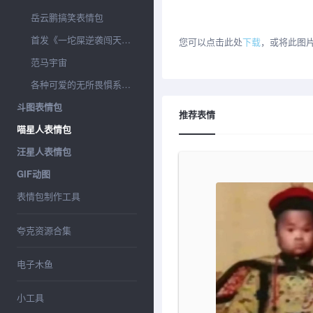
岳云鹏搞笑表情包
首发《一坨屎逆袭闯天下》
您可以点击此处
下载
，或将此图
范马宇宙
各种可爱的无所畏惧系列表情
斗图表情包
推荐表情
喵星人表情包
汪星人表情包
GIF动图
表情包制作工具
夸克资源合集
电子木鱼
小工具