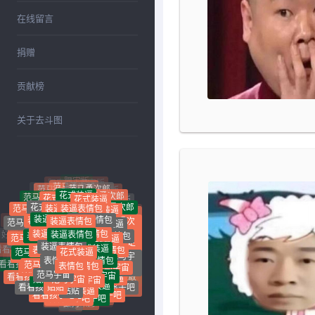
在线留言
捐赠
贡献榜
关于去斗图
花式装逼
花式装逼
花式装逼
范马勇次郎
装逼表情包
装逼表情包
花式装逼
花式装逼
范马勇次郎
装逼表情包
装逼表情包
装逼表情包
范马勇次郎
表情包
花式装逼
限定版
范马勇次
装逼表情包
装逼表情包
范马勇次郎
装逼表情包
花式装逼
表情包
限定
表情包
贴贴
郎
装逼表情包
装
范马宇宙
花式装逼
花式装逼
表情包
表情包
限定
版
贴贴
好耶！
装
范马宇宙
逼
表情包
表情包
范马宇
表情包
表情包
版
贴贴
装
范马宇宙
看看孩子吧
逼
范马宇宙
下次还
范马宇宙
宙
贴贴
范马宇宙
装逼
范马宇宙
看看孩子吧
范马宇宙
逼
啊呜
下次还
敢吗？
贴贴
装逼
看看孩子吧
做
贴贴
装逼
下次还敢
啊呜
贴贴
装逼
敢吗？
崽种
看看孩子吧
看看孩子吧
做狗
做狗
狗
看看孩子吧
吗？
看看孩子吧
看看孩子吧
看看孩子吧
害羞
崽种
做狗
做狗
做狗
做狗
害羞
崽种
做狗
做狗
满脸问号
害羞
崽种
满脸问号
害羞
害羞
满脸问号
满脸问号
满脸问号