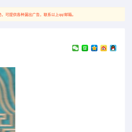
，可提供各种漏出广告，联系以上qq/邮箱。