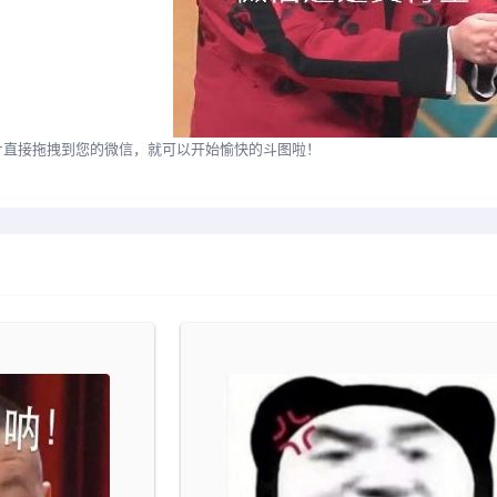
片直接拖拽到您的微信，就可以开始愉快的斗图啦！