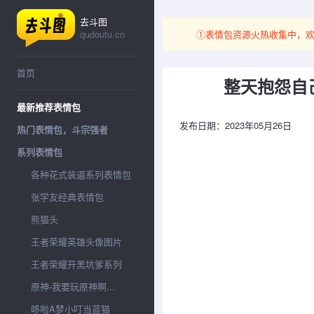
去斗图
qudoutu.cn
①表情包资源火热收集中，
首页
整天抱怨自
最新推荐表情包
发布日期：2023年05月26日
热门表情包，斗宗强者
系列表情包
各种花式装逼系列表情包
张学友经典表情包
熊猫头
王者荣耀英雄头像图片
王者荣耀开黑坑爹系列
原神-我要玩原神啊...
哆啦A梦小叮当蓝猫