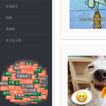
在线留言
捐赠
贡献榜
关于去斗图
害羞
害羞
崽种
满脸问号
害羞
满脸问号
满脸问号
崽种
托马
满脸问号
害羞
满脸问号
托马
托马
崽种
满脸问号
托马
不要再说了
满脸问号
托马
害羞
正义的我
不要再说了
崽种
做
托马
满脸问
托马
正义的我
满脸问号
害
正义的我
正义的我
不要再说了
啊呜
狗
崽种
号
不
羞
正义的我
托马
好屌
托马
正义的我
聊你妈拉黑
害
正义的我
不要再说了
啊呜
送
崽种
正义的我
不
羞
不要再说了
好屌
正义的我
好屌
聊你妈拉黑
害
不要再说了
啊呜
不要再说了
送
崽种
不
好屌
下次还
不要再说了
好屌
羞
害羞
不要再说了
聊你妈拉黑
啊呜
好屌
好屌
崽种
送
敢吗？
不送
下次还敢
聊你妈拉黑
聊你妈拉黑
好屌
好屌
啊呜
聊你妈拉黑
聊你妈拉黑
崽种
不送
下次还敢
吗？
好耶！
聊你妈拉黑
聊你妈拉黑
不送
不送
啊呜
下次还敢吗？
不送
不送
好耶！
啊呜
吗？
下次还敢吗？
好耶！
啊呜
好耶！
好耶！