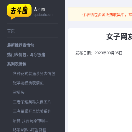
去斗图
qudoutu.cn
①表情包资源火热收集中，
首页
女子网
最新推荐表情包
发布日期：2023年09月05日
热门表情包，斗宗强者
系列表情包
各种花式装逼系列表情包
张学友经典表情包
熊猫头
王者荣耀英雄头像图片
王者荣耀开黑坑爹系列
原神-我要玩原神啊...
哆啦A梦小叮当蓝猫