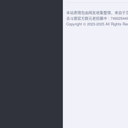
本站表情包由网友收集整理，来自于
去斗图官方群元老招募中 : 749
Copyright © 2023-2025 All Rights R