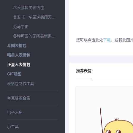
岳云鹏搞笑表情包
首发《一坨屎逆袭闯天下》
范马宇宙
各种可爱的无所畏惧系列表情
您可以点击此处
下载
，或将此图
斗图表情包
喵星人表情包
汪星人表情包
推荐表情
GIF动图
表情包制作工具
夸克资源合集
电子木鱼
小工具