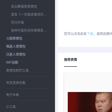
岳云鹏搞笑表情包
首发《一坨屎逆袭闯天下》
范马宇宙
各种可爱的无所畏惧系列表情
您可以点击此处
下载
，或将此图
斗图表情包
喵星人表情包
汪星人表情包
推荐表情
GIF动图
表情包制作工具
夸克资源合集
电子木鱼
小工具