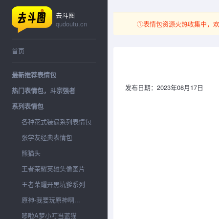
去斗图
qudoutu.cn
①表情包资源火热收集中，
首页
最新推荐表情包
发布日期：2023年08月17日
热门表情包，斗宗强者
系列表情包
各种花式装逼系列表情包
张学友经典表情包
熊猫头
王者荣耀英雄头像图片
王者荣耀开黑坑爹系列
原神-我要玩原神啊...
哆啦A梦小叮当蓝猫