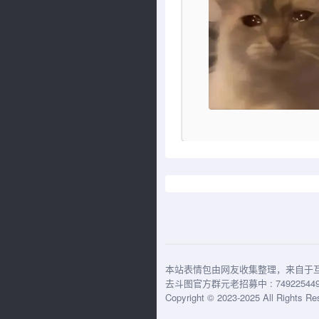
本站表情包由网友收集整理，来自于
去斗图官方群元老招募中 : 749
Copyright © 2023-2025 All Rights R