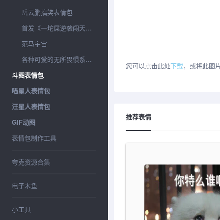
岳云鹏搞笑表情包
首发《一坨屎逆袭闯天下》
范马宇宙
各种可爱的无所畏惧系列表情
您可以点击此处
下载
，或将此图
斗图表情包
喵星人表情包
汪星人表情包
推荐表情
GIF动图
表情包制作工具
夸克资源合集
电子木鱼
小工具