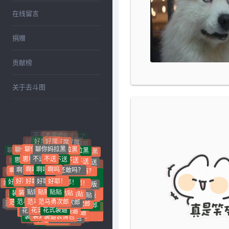
在线留言
捐赠
贡献榜
关于去斗图
好屌
好屌
好屌
好屌
聊你妈拉黑
聊你妈拉黑
聊你妈拉黑
聊你妈拉黑
聊你妈拉黑
聊你妈拉黑
聊你妈拉黑
害羞
不送
不送
不送
不送
崽种
不送
崽种
崽种
不送
啊呜
啊呜
不
下次还敢吗？
啊呜
下次还敢吗？
啊呜
下次还敢
啊呜
下次还敢
啊呜
送
好耶！
好耶！
下次还
好耶！
好耶！
好耶！
好耶！
吗？
好耶！
下次
限定版
吗？
好耶！
限定
敢吗？
好耶！
贴贴
贴贴
贴贴
贴贴
限
还敢
装逼
贴贴
装逼
贴贴
限
版
装逼
贴贴
范马勇次郎
范马勇次郎
定
范马勇次郎
装逼
吗？
范马勇次郎
贴贴
范马勇次郎
范马勇次郎
定
范马勇次郎
装逼
范马勇次郎
贴贴
花式装逼
花式装逼
版
范马勇次
范马宇宙
花式装逼
花式装逼
范马宇
花式装逼
版
表情包
表情包
范马宇宙
装逼表情包
表情包
装逼表情包
花式装逼
装逼表情包
郎
表情包
装逼表情包
表情包
花式装逼
宙
装逼表情包
装逼表情包
表情包
装逼表情包
表情包
装逼表情包
花式装逼
装逼表情包
表情包
花式装逼
表情包