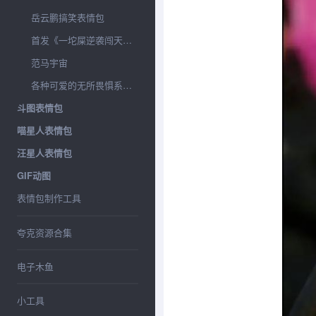
岳云鹏搞笑表情包
首发《一坨屎逆袭闯天下》
范马宇宙
各种可爱的无所畏惧系列表情
斗图表情包
喵星人表情包
汪星人表情包
GIF动图
表情包制作工具
夸克资源合集
电子木鱼
小工具