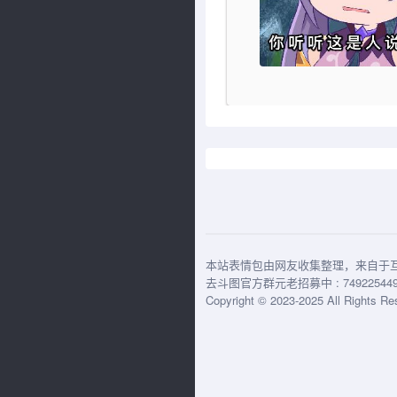
本站表情包由网友收集整理，来自于
去斗图官方群元老招募中 : 749
Copyright © 2023-2025 All Rights R