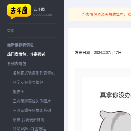
去斗图
qudoutu.cn
①表情包资源火热收集中，
首页
最新推荐表情包
发布日期：2024年07月17日
热门表情包，斗宗强者
系列表情包
各种花式装逼系列表情包
张学友经典表情包
熊猫头
王者荣耀英雄头像图片
王者荣耀开黑坑爹系列
原神-我要玩原神啊...
哆啦A梦小叮当蓝猫