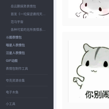
岳云鹏搞笑表情包
首发《一坨屎逆袭闯天下》
范马宇宙
各种可爱的无所畏惧系列表情
斗图表情包
喵星人表情包
汪星人表情包
GIF动图
表情包制作工具
夸克资源合集
电子木鱼
小工具