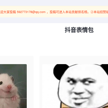
欢迎大家投稿
592773178@qq.com
，投稿可进入本站贡献排名榜。②本站招赞助
抖音表情包