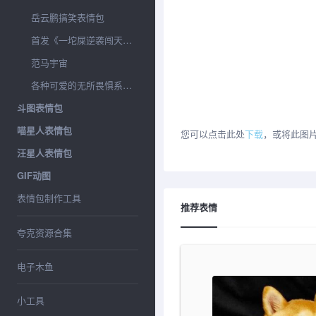
岳云鹏搞笑表情包
首发《一坨屎逆袭闯天下》
范马宇宙
各种可爱的无所畏惧系列表情
斗图表情包
喵星人表情包
您可以点击此处
下载
，或将此图
汪星人表情包
GIF动图
表情包制作工具
推荐表情
夸克资源合集
电子木鱼
小工具