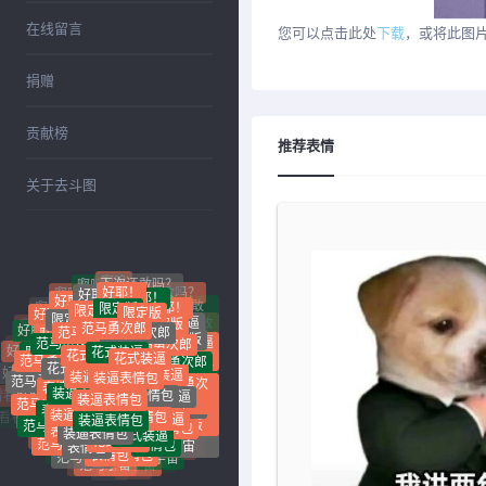
在线留言
您可以点击此处
下载
，或将此图
捐赠
贡献榜
推荐表情
关于去斗图
好耶！
好耶！
好耶！
限定版
好耶！
限定版
限定版
好耶！
限定版
好耶！
范马勇次郎
限定版
范马勇次郎
范马勇次郎
装逼
贴贴
下次还敢
范马勇次郎
范马勇次郎
限定版
好耶！
花式装逼
花式装逼
花式装逼
装逼
贴贴
吗？
范马勇次郎
范马勇次郎
下次还
花式装逼
限定版
好耶！
花式装逼
装逼表情包
装逼表情包
装
贴贴
敢吗？
范马勇次郎
范马勇次
表情包
装逼表情包
下次
限定
装逼表情包
好耶！
装逼表情包
花式装逼
逼
装
郎
还敢
贴贴
版
范马宇宙
表情包
表情包
装逼表情包
下次还
装逼表情包
限定
装逼表情包
看看孩子吧
花式装逼
逼
装
吗？
贴贴
装逼表情包
敢吗？
表情包
范马宇宙
版
表情包
花式装逼
下次还
范马宇
看看孩子吧
花式装逼
逼
装逼
表情包
表情包
范马宇宙
贴贴
敢吗？
范马宇宙
宙
下次还敢
看看孩子吧
表情包
表情包
装逼
范马宇宙
范马宇宙
贴贴
看看孩子吧
看看孩子吧
范马宇宙
范马宇宙
吗？
装逼
贴贴
看看孩子吧
装逼
看看孩子吧
贴贴
看看孩子吧
看看孩子吧