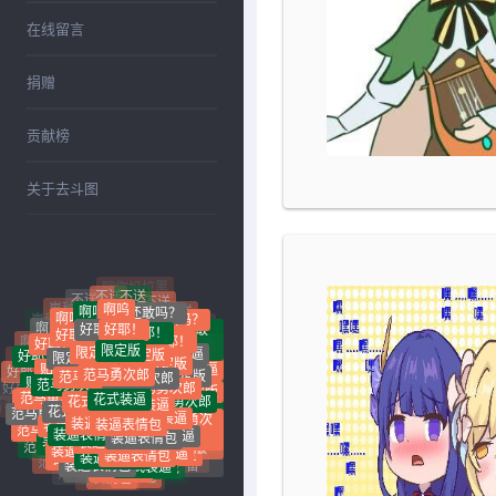
在线留言
捐赠
贡献榜
关于去斗图
啊呜
下次还敢吗？
啊呜
下次还敢吗？
好耶！
啊呜
好耶！
好耶！
好耶！
下次还敢
啊呜
好耶！
限定版
限定版
限定版
好耶！
限定版
装逼
下次还敢
限定版
吗？
啊呜
范马勇次郎
好耶！
范马勇次郎
范马勇次郎
贴贴
限定版
装逼
吗？
范马勇次郎
下次还
范马勇次郎
好耶！
花式装逼
贴贴
花式装逼
花式装逼
限定版
范马勇次郎
范马勇次郎
敢吗？
装
下次
花式装逼
好耶！
贴贴
花式装逼
装逼表情包
装逼表情包
范马勇次郎
限定
范马勇次
逼
还敢
装
表情包
下次还
装逼表情包
看看孩子吧
装逼表情包
贴贴
花式装逼
装逼表情包
版
范马宇宙
郎
限定
吗？
表情包
逼
敢吗？
装
表情包
下次还
装逼表情包
装逼表情包
看看孩子吧
贴贴
花式装逼
装逼表情包
版
范马宇宙
范马宇
表情包
逼
装逼
表情包
敢吗？
装逼表情包
下次还敢
花式装逼
看看孩子吧
贴贴
花式装逼
范马宇宙
表情包
范马宇宙
宙
表情包
装逼
看看孩子吧
看看孩子吧
贴贴
吗？
表情包
表情包
范马宇宙
范马宇宙
装逼
范马宇宙
贴贴
范马宇宙
看看孩子吧
装逼
贴贴
看看孩子吧
看看孩子吧