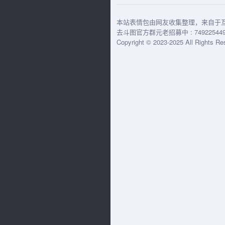
本站表情包由网友收集整理，来自于
去斗图官方群元老招募中 : 749
Copyright © 2023-2025 All Rights R