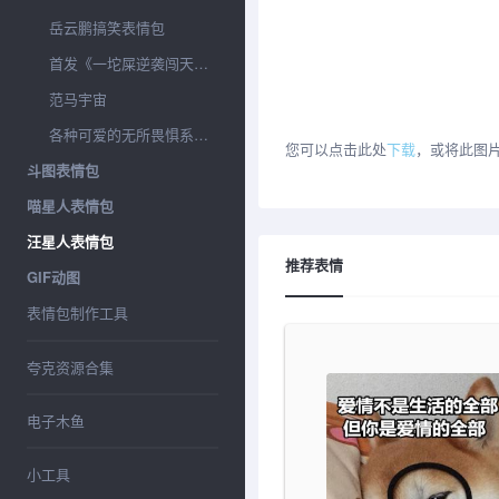
岳云鹏搞笑表情包
首发《一坨屎逆袭闯天下》
范马宇宙
各种可爱的无所畏惧系列表情
您可以点击此处
下载
，或将此图
斗图表情包
喵星人表情包
汪星人表情包
推荐表情
GIF动图
表情包制作工具
夸克资源合集
电子木鱼
小工具