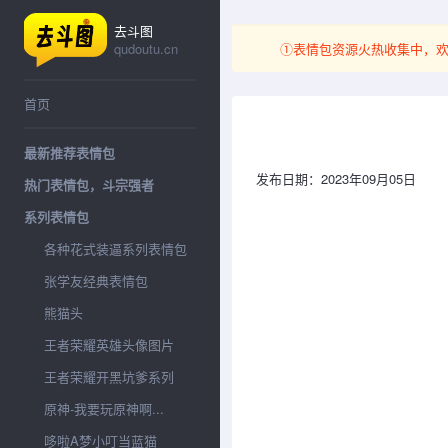
去斗图
qudoutu.cn
①表情包资源火热收集中，
首页
最新推荐表情包
发布日期：2023年09月05日
热门表情包，斗宗强者
系列表情包
各种花式装逼系列表情包
张学友经典表情包
熊猫头
王者荣耀英雄头像图片
王者荣耀开黑坑爹系列
原神-我要玩原神啊...
哆啦A梦小叮当蓝猫