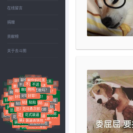
在线留言
捐赠
贡献榜
关于去斗图
聊你妈拉黑
聊你妈拉黑
聊你妈拉黑
聊你妈拉黑
不送
不送
聊你妈拉黑
不送
聊你妈拉黑
不送
崽种
不送
啊呜
啊呜
下次还敢吗？
崽种
啊呜
下次还敢吗？
不送
啊呜
下次还敢
好耶！
好耶！
好耶！
好耶！
不
啊呜
下次还敢
好耶！
好耶！
吗？
贴贴
限定版
啊呜
贴贴
好耶！
送
贴贴
下次还
贴贴
吗？
贴贴
限定
好耶！
装逼
下次
敢吗？
贴贴
范马勇次郎
范马勇次郎
范马勇次郎
装逼
限
好耶！
范马勇次郎
版
范马勇次郎
贴贴
还敢
装逼
范马勇次郎
看看孩子吧
限
花式装逼
范马勇次郎
定
花式装逼
花式装逼
贴贴
装逼
花式装逼
范马勇次郎
吗？
限定
范马勇次
花式装逼
定
版
装逼表情包
贴贴
装逼表情包
表情包
装逼
范马宇宙
装逼表情包
花式装逼
表情包
版
郎
装逼表情包
版
范马宇
表情包
范马宇宙
装逼表情包
装逼表情包
表情包
花式装逼
装逼表情包
范马宇宙
表情包
范马宇宙
装逼表情包
宙
装逼表情包
表情包
花式装逼
范马宇宙
表情包
花式装逼
表情包
表情包