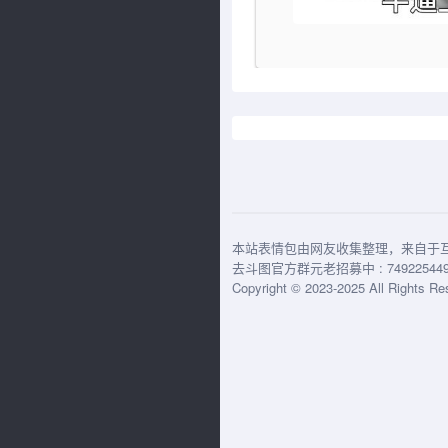
本站表情包由网友收集整理，来自于
去斗图官方群元老招募中 : 749
Copyright © 2023-2025 All Rights R