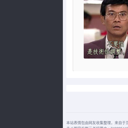
本站表情包由网友收集整理，来自于