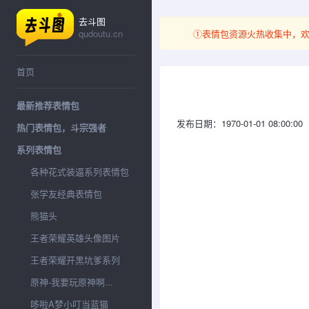
去斗图
qudoutu.cn
①表情包资源火热收集中，
首页
最新推荐表情包
发布日期：1970-01-01 08:00:00
热门表情包，斗宗强者
系列表情包
各种花式装逼系列表情包
张学友经典表情包
熊猫头
王者荣耀英雄头像图片
王者荣耀开黑坑爹系列
原神-我要玩原神啊...
哆啦A梦小叮当蓝猫