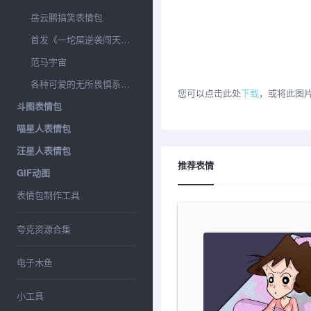
岳云鹏搞笑表情包
首发《一坨屎逆袭闯天下》
范马宇宙
各种可爱的无所畏惧系列表情
您可以点击此处
下载
，或将此图
斗图表情包
喵星人表情包
汪星人表情包
推荐表情
GIF动图
表情包制作工具
夸克资源合集
电子木鱼
小工具