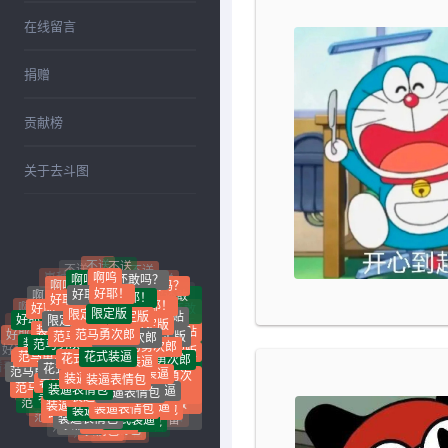
在线留言
捐赠
贡献榜
关于去斗图
啊呜
下次还敢吗？
啊呜
好耶！
下次还敢吗？
好耶！
啊呜
好耶！
好耶！
下次还敢
好耶！
限定版
啊呜
限定版
限定版
好耶！
限定版
限定版
贴贴
下次还敢
吗？
范马勇次郎
啊呜
范马勇次郎
范马勇次郎
好耶！
装逼
限定版
范马勇次郎
贴贴
范马勇次郎
吗？
下次还
花式装逼
好耶！
装逼
花式装逼
花式装逼
限定版
范马勇次郎
范马勇次郎
贴
敢吗？
花式装逼
下次
花式装逼
装逼
好耶！
装逼表情包
装逼表情包
范马勇次郎
限定
范马勇次
贴
表情包
还敢
贴
装逼表情包
下次还
装逼表情包
花式装逼
装逼
看看孩子吧
装逼表情包
版
郎
范马宇宙
限定
表情包
吗？
贴
表情包
贴
敢吗？
装逼表情包
下次还
装逼表情包
花式装逼
装逼表情包
装逼
看看孩子吧
版
范马宇宙
范马宇
表情包
贴
表情包
装逼表情包
贴贴
敢吗？
花式装逼
下次还敢
装逼
看看孩子吧
花式装逼
范马宇宙
表情包
范马宇宙
表情包
宙
贴贴
看看孩子吧
表情包
装逼
表情包
看看孩子吧
吗？
范马宇宙
范马宇宙
贴贴
范马宇宙
范马宇宙
装逼
看看孩子吧
贴贴
装逼
看看孩子吧
看看孩子吧