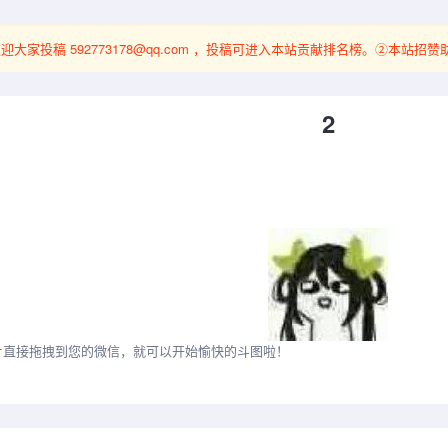
欢迎大家投稿
592773178@qq.com
，投稿可进入本站贡献排名榜。②本站招赞助
2
片直接拖拽到您的微信，就可以开始愉快的斗图啦！