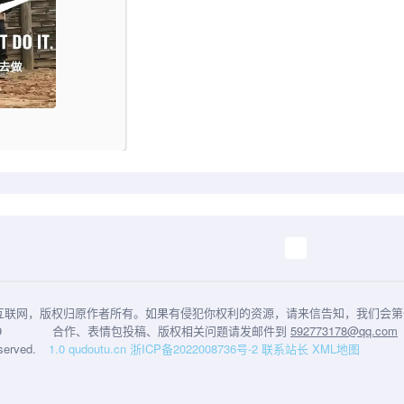
友
打
A
公
N
D
T
q
C
D
P
M
W
N
W
f
A
P
S
V
P
L
E
W
P
N
S
情
互联网，版权归原作者所有。如果有侵犯你权利的资源，请来信告知，我们会第
225449 合作、表情包投稿、版权相关问题请发邮件到
592773178@qq.com
eserved.
1.0 qudoutu.cn
浙ICP备2022008736号-2
联系站长
XML地图
印
S
众
o
e
r
B
r
i
o
a
i
o
i
r
d
o
u
u
r
o
a
i
r
o
c
链
机
S
号
t
s
a
i
y
t
t
r
n
t
n
p
v
t
m
e
i
s
s
r
o
t
r