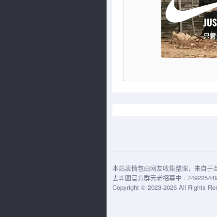
本站表情包由网友收集整理，来自于
去斗图官方群元老招募中 : 749
Copyright © 2023-2025 All Rights R