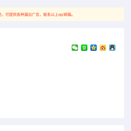
，可提供各种漏出广告，联系以上qq/邮箱。