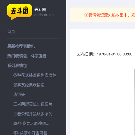
去斗图
qudoutu.cn
①表情包资源火热收集中，
首页
最新推荐表情包
发布日期：1970-01-01 08:00:00
热门表情包，斗宗强者
系列表情包
各种花式装逼系列表情包
张学友经典表情包
熊猫头
王者荣耀英雄头像图片
王者荣耀开黑坑爹系列
原神-我要玩原神啊...
哆啦A梦小叮当蓝猫