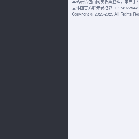
本站表情包由网友收集整理，来自于
去斗图官方群元老招募中 : 749
Copyright © 2023-2025 All Rights R