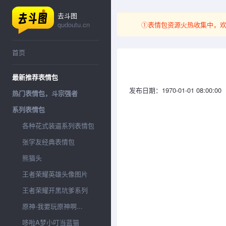
去斗图
qudoutu.cn
①表情包资源火热收集中，
首页
最新推荐表情包
发布日期：1970-01-01 08:00:00
热门表情包，斗宗强者
系列表情包
各种花式装逼系列表情包
张学友经典表情包
熊猫头
王者荣耀英雄头像图片
王者荣耀开黑坑爹系列
原神-我要玩原神啊...
哆啦A梦小叮当蓝猫