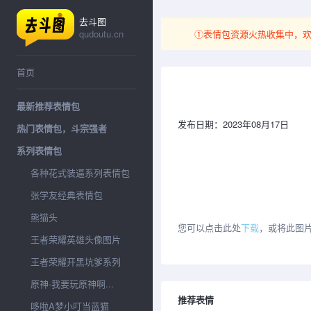
去斗图
qudoutu.cn
①表情包资源火热收集中，
首页
最新推荐表情包
发布日期：2023年08月17日
热门表情包，斗宗强者
系列表情包
各种花式装逼系列表情包
张学友经典表情包
熊猫头
您可以点击此处
下载
，或将此图
王者荣耀英雄头像图片
王者荣耀开黑坑爹系列
原神-我要玩原神啊...
推荐表情
哆啦A梦小叮当蓝猫